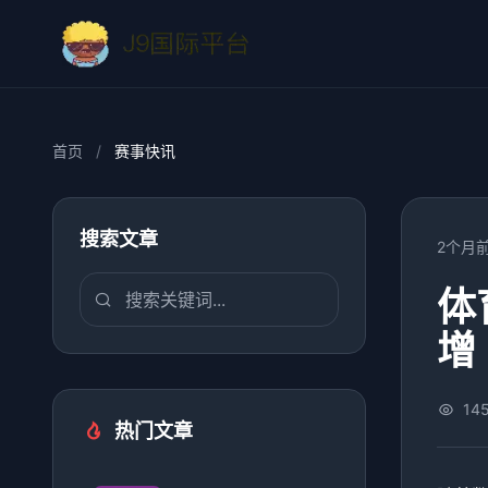
首页
/
赛事快讯
搜索文章
2个月
体
增
14
热门文章