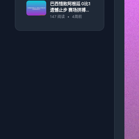
巴西惜败阿根廷 0比1
遗憾止步 赛场拼搏见
证南美劲旅对决
147 阅读
•
4周前