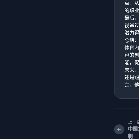
点，
的职
最后
视通
潜力
总结
体育
容的
能，
未来
还是
言，
上一
中国
刺