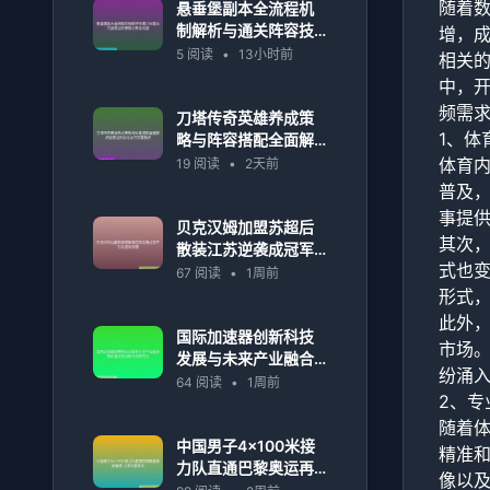
随着
悬垂堡副本全流程机
制解析与通关阵容技
增，
巧指南进阶策略分享
5 阅读
•
13小时前
相关
实战篇
中，
频需
刀塔传奇英雄养成策
1、体
略与阵容搭配全面解
析指南进阶实战技巧
体育
19 阅读
•
2天前
深度剖析
普及
事提
贝克汉姆加盟苏超后
其次
散装江苏逆袭成冠军
式也
引发足球热潮
67 阅读
•
1周前
形式
此外
国际加速器创新科技
市场
发展与未来产业融合
纷涌
新机遇探索战略布局
64 阅读
•
1周前
2、专
研究论
随着
中国男子4×100米接
精准
力队直通巴黎奥运再
像以
创佳绩 力争为国争光