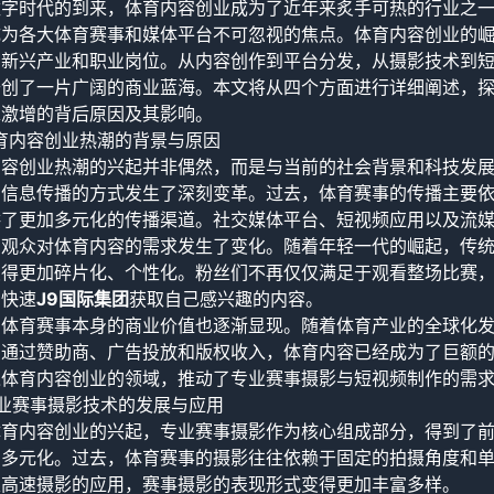
数字时代的到来，体育内容创业成为了近年来炙手可热的行业之
成为各大体育赛事和媒体平台不可忽视的焦点。体育内容创业的
的新兴产业和职业岗位。从内容创作到平台分发，从摄影技术到
开创了一片广阔的商业蓝海。本文将从四个方面进行详细阐述，
求激增的背后原因及其影响。
育内容创业热潮的背景与原因
内容创业热潮的兴起并非偶然，而是与当前的社会背景和科技发
，信息传播的方式发生了深刻变革。过去，体育赛事的传播主要
供了更加多元化的传播渠道。社交媒体平台、短视频应用以及流
，观众对体育内容的需求发生了变化。随着年轻一代的崛起，传
变得更加碎片化、个性化。粉丝们不再仅仅满足于观看整场比赛
，快速
J9国际集团
获取自己感兴趣的内容。
，体育赛事本身的商业价值也逐渐显现。随着体育产业的全球化
。通过赞助商、广告投放和版权收入，体育内容已经成为了巨额
入体育内容创业的领域，推动了专业赛事摄影与短视频制作的需
业赛事摄影技术的发展与应用
体育内容创业的兴起，专业赛事摄影作为核心组成部分，得到了
和多元化。过去，体育赛事的摄影往往依赖于固定的拍摄角度和单
及高速摄影的应用，赛事摄影的表现形式变得更加丰富多样。