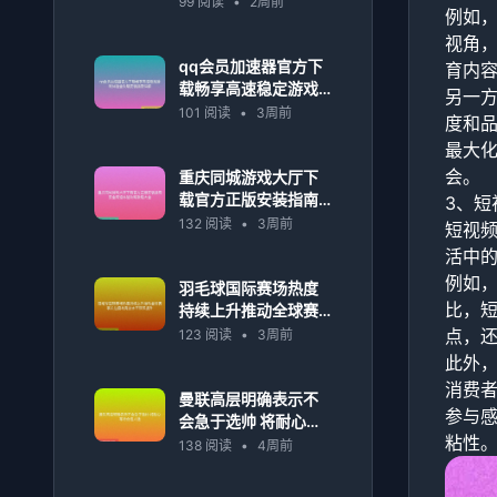
99 阅读
•
2周前
例如
视角
qq会员加速器官方下
育内
载畅享高速稳定游戏
另一
体验全攻略安装指南
101 阅读
•
3周前
度和
详解
最大
会。
重庆同城游戏大厅下
载官方正版安装指南
3、短
安全高速体验攻略教
132 阅读
•
3周前
短视
程大全
活中
例如
羽毛球国际赛场热度
比，
持续上升推动全球赛
事关注度与竞技水平
点，
123 阅读
•
3周前
双双提升
此外
消费
曼联高层明确表示不
参与
会急于选帅 将耐心等
粘性
待合适人选
138 阅读
•
4周前