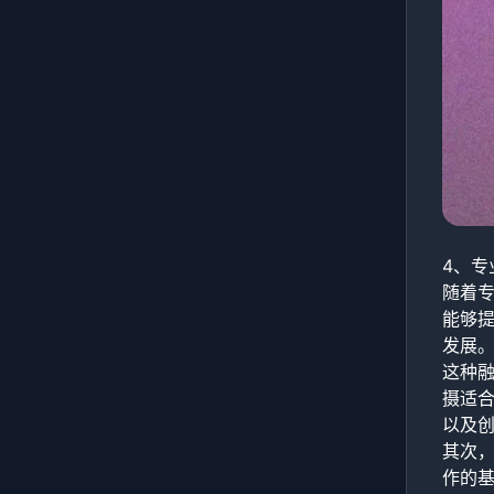
4、专
随着
能够
发展
这种
摄适
以及
其次
作的