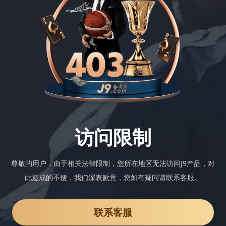
访问限制
尊敬的用户，由于相关法律限制，您所在地区无法访问J9产品，对
此造成的不便，我们深表歉意，您如有疑问请联系客服。
联系客服